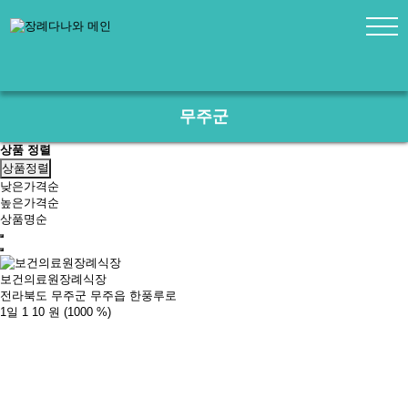
무주군
상품 정렬
상품정렬
낮은가격순
높은가격순
상품명순
보건의료원장례식장
전라북도 무주군 무주읍 한풍루로
1일 1
10 원
(1000 %)